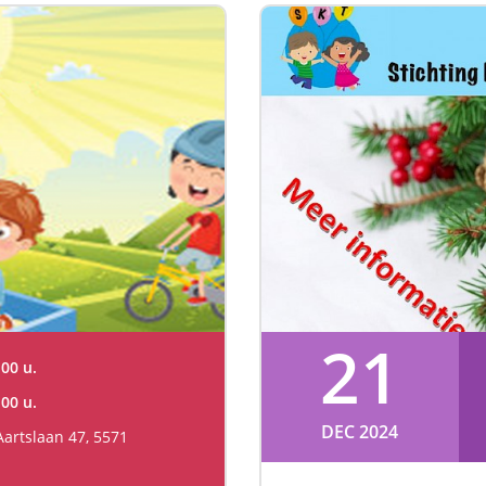
21
00 u.
00 u.
DEC 2024
artslaan 47, 5571