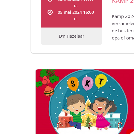
KAMP 2
u.
05 mei 2024 16:00
Kamp 2024 
u.
verzamelen
de bus ter
D'n Hazelaar
opa of om